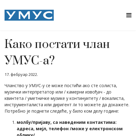
Како постати члан
УМУС-а?
17. фебруар 2022.
Чланство у УМУС-у се може постићи ако сте солиста,
музички интерпретатор или / камерни извођач - до
квинтета / уметничке музике у континуитету / вокалиста,
инструменталиста или диригент /и то можете да докажете.
Потребно је поднети следеће, у било ком делу године:
молбу/пријаву, са наведеним контактима:
адреса, мејл, телефон /може у електронском
облику/