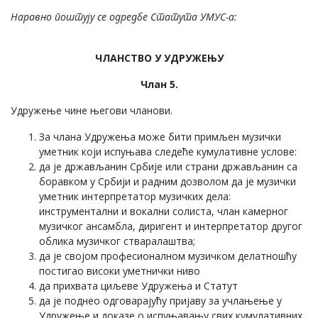
Наравно поштују се одредбе Статута УМУС-а:
ЧЛАНСТВО У УДРУЖЕЊУ
Члан 5.
Удружење чине његови чланови.
За члана Удружења може бити примљен музички
уметник који испуњава следеће кумулативне услове:
да је држављанин Србије или страни држављанин са
боравком у Србији и радним дозволом да је музички
уметник интерпретатор музичких дела:
инструментални и вокални солиста, члан камерног
музичког ансамбла, диригент и интерпретатор другог
облика музичког стваралаштва;
да је својом професионалном музичком делатношћу
постигао високи уметнички ниво
да прихвата циљеве Удружења и Статут
да је поднео одговарајућу пријаву за учлањење у
Удружење и доказе о испуњавању свих кумулативних