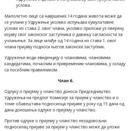
услова .
Малолетно лице са навршених 14 година живота може да
се учлани у Удружење уколико испуњава кумулативне
услове из става 2. овог члана, уколико приложи уз оверену
изјаву свог законског заступника о давању сагласности за
учлањење. За лице млађе од 14 година из става 1. овог
члана пријаву подноси његов законски заступник.
Удружење води евиденцију о члановима, члановима
кандидатима, почасним и привременим члановима, у складу
са посебним правилником.
Члан 6.
Одлуку о пријему у чланство доноси Председништво
Удружења на предлог Комисије за пријем у чланство и о
томе обавештава подносиоца пријаве у року од 15 дана од
дана доношења одлуке о пријему у чланство.
Против одлуке о пријему у чланство незадовољни
подносилац пријаве за пријем у чланство може да уложи