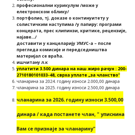
професионални курикулум /може у
електронском облику/
портфолио, тј. доказе о континуитету у
солистичким наступима /у папиру: програми
концерата, прес клипинзи, критике, рецензије,
најаве.../
доставити у канцеларију УМУС-а – после
прегледа комисије и передседништва
материјал се враћа.
ишчитану л.к
уплатити 3.500 динара на наш жиро рачун : 200-
2710180101033-48, сврха уплате „за чланство“
чланарина за 2024. годину износи 2.000,00 динара
чланарина за 2025. годину износи 2.500,00 динара
чланарина за 2026. годину износи 3.500,00
динара / када постанете члан, " уписнина
Вам се признаје за чланарину"